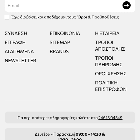
Email
Έχω διαβάσει και αποδέχομαι τους
Όροι & Προϋποθέσεις
ΣΎΝΔΕΣΗ
ΕΠΙΚΟΙΝΩΝΊΑ
Η ΕΤΑΙΡΕΊΑ
ΕΓΓΡΑΦΉ
SITEMAP
ΤΡΌΠΟΙ
ΑΠΟΣΤΟΛΉΣ
ΑΓΑΠΗΜΈΝΑ
BRANDS
ΤΡΌΠΟΙ
NEWSLETTER
ΠΛΗΡΩΜΉΣ
ΌΡΟΙ ΧΡΉΣΗΣ
ΠΟΛΙΤΙΚΉ
ΕΠΙΣΤΡΟΦΏΝ
Για περισσότερες πληροφορίες καλέστε στο
24613 04549
Δευτέρα - Παρασκευή
09:00 - 14:30 &
17:30 - 21:00