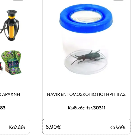
Ο ΑΡΆΧΝΗ
NAVIR ΕΝΤΟΜΟΣΚΌΠΙΟ ΠΟΤΉΡΙ ΓΊΓΑΣ
683
tsr.30311
Κωδικός:
6,90€
Καλάθι
Καλάθι