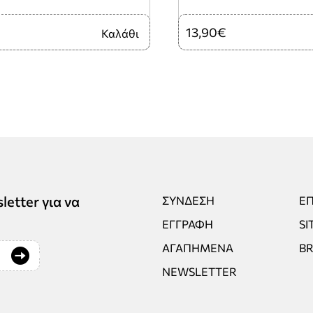
13,90€
Καλάθι
tter για να
ΣΎΝΔΕΣΗ
ΕΠ
ΕΓΓΡΑΦΉ
SI
ΑΓΑΠΗΜΈΝΑ
B
NEWSLETTER