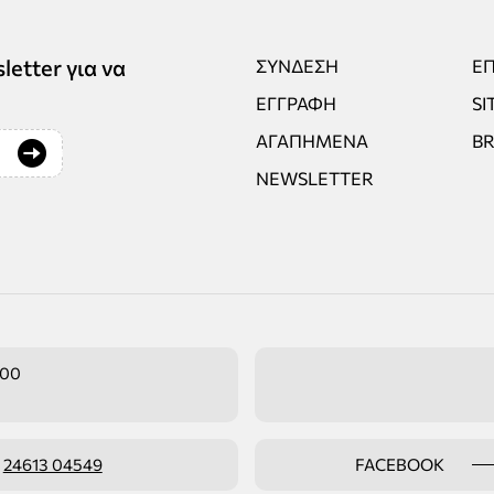
tter για να
ΣΎΝΔΕΣΗ
ΕΠ
ΕΓΓΡΑΦΉ
SI
ΑΓΑΠΗΜΈΝΑ
B
NEWSLETTER
:00
ο
24613 04549
FACEBOOK