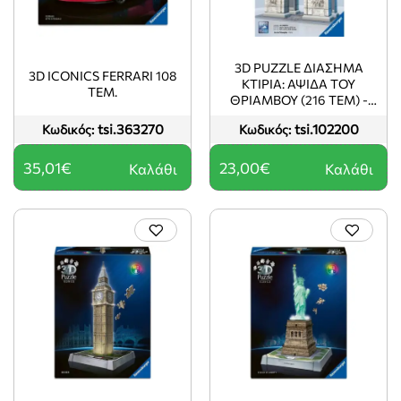
3D PUZZLE ΔΙΑΣΗΜΑ
3D ICONICS FERRARI 108
ΚΤIΡΙΑ: ΑΨΙΔΑ ΤΟΥ
ΤΕΜ.
ΘΡΙΑΜΒΟΥ (216 TEM) -
12514
tsi.363270
tsi.102200
Κωδικός:
Κωδικός:
35,01€
23,00€
Καλάθι
Καλάθι