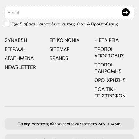
Email
Έχω διαβάσει και αποδέχομαι τους
Όροι & Προϋποθέσεις
ΣΎΝΔΕΣΗ
ΕΠΙΚΟΙΝΩΝΊΑ
Η ΕΤΑΙΡΕΊΑ
ΕΓΓΡΑΦΉ
SITEMAP
ΤΡΌΠΟΙ
ΑΠΟΣΤΟΛΉΣ
ΑΓΑΠΗΜΈΝΑ
BRANDS
ΤΡΌΠΟΙ
NEWSLETTER
ΠΛΗΡΩΜΉΣ
ΌΡΟΙ ΧΡΉΣΗΣ
ΠΟΛΙΤΙΚΉ
ΕΠΙΣΤΡΟΦΏΝ
Για περισσότερες πληροφορίες καλέστε στο
24613 04549