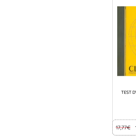
TEST D
17,77€