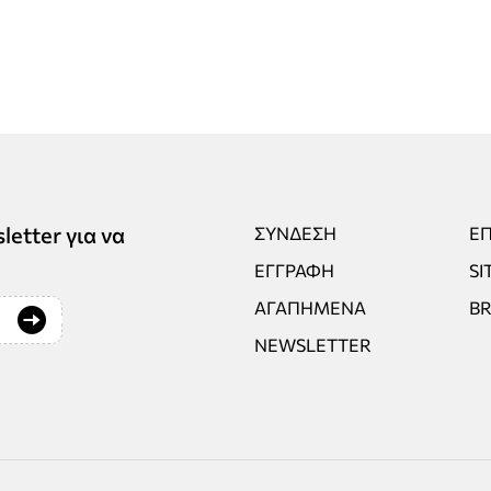
tter για να
ΣΎΝΔΕΣΗ
ΕΠ
ΕΓΓΡΑΦΉ
SI
ΑΓΑΠΗΜΈΝΑ
B
NEWSLETTER