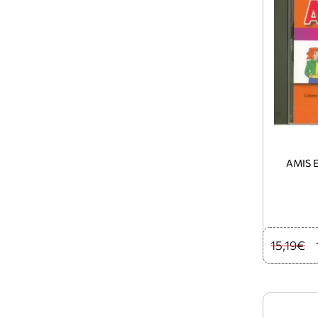
AMIS 
15,19€