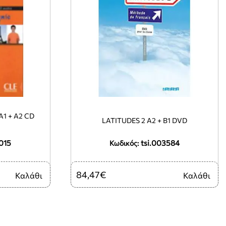
1 + A2 CD
LATITUDES 2 A2 + B1 DVD
015
tsi.003584
Κωδικός:
84,47€
Καλάθι
Καλάθι