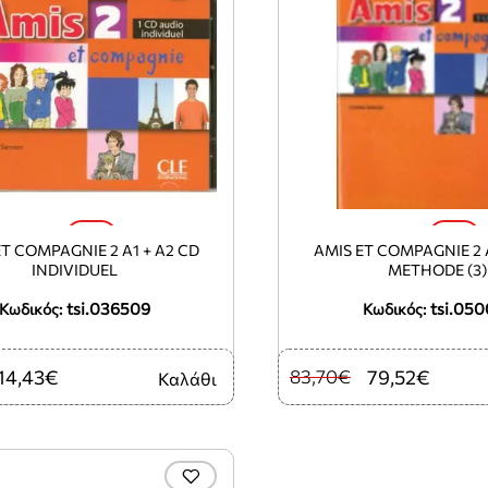
-5%
-5%
ET COMPAGNIE 2 A1 + A2 CD
AMIS ET COMPAGNIE 2 A
INDIVIDUEL
METHODE (3)
tsi.036509
tsi.050
Κωδικός:
Κωδικός:
14,43€
83,70€
79,52€
Καλάθι