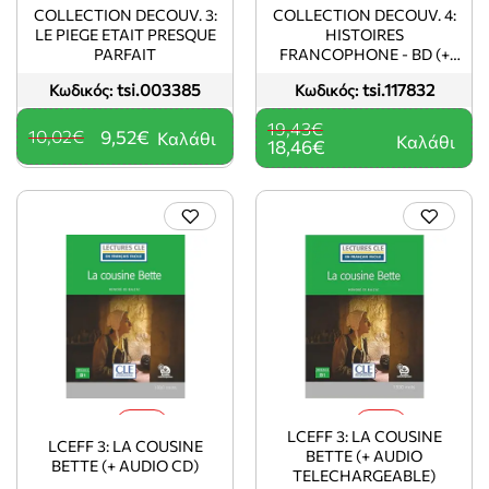
-5%
-5%
COLLECTION DECOUV. 3:
COLLECTION DECOUV. 4:
LE PIEGE ETAIT PRESQUE
HISTOIRES
PARFAIT
FRANCOPHONE - BD (+
CD)
tsi.003385
tsi.117832
Κωδικός:
Κωδικός:
19,43€
10,02€
9,52€
Καλάθι
Καλάθι
18,46€
-5%
-5%
LCEFF 3: LA COUSINE
LCEFF 3: LA COUSINE
BETTE (+ AUDIO
BETTE (+ AUDIO CD)
TELECHARGEABLE)