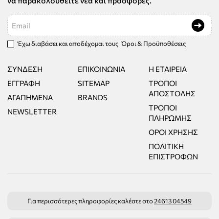
να παρακολουθείτε νέα και προσφορές.
Email
Έχω διαβάσει και αποδέχομαι τους
Όροι & Προϋποθέσεις
ΣΎΝΔΕΣΗ
ΕΠΙΚΟΙΝΩΝΊΑ
Η ΕΤΑΙΡΕΊΑ
ΕΓΓΡΑΦΉ
SITEMAP
ΤΡΌΠΟΙ
ΑΠΟΣΤΟΛΉΣ
ΑΓΑΠΗΜΈΝΑ
BRANDS
ΤΡΌΠΟΙ
NEWSLETTER
ΠΛΗΡΩΜΉΣ
ΌΡΟΙ ΧΡΉΣΗΣ
ΠΟΛΙΤΙΚΉ
ΕΠΙΣΤΡΟΦΏΝ
Για περισσότερες πληροφορίες καλέστε στο
24613 04549