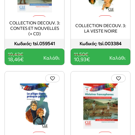
-5%
-5%
COLLECTION DECOUV. 3:
COLLECTION DECOUV. 3:
CONTES ET NOUVELLES
LA VESTE NOIRE
(+ CD)
tsi.059541
tsi.003384
Κωδικός:
Κωδικός:
19,43€
11,50€
Καλάθι
Καλάθι
18,46€
10,93€