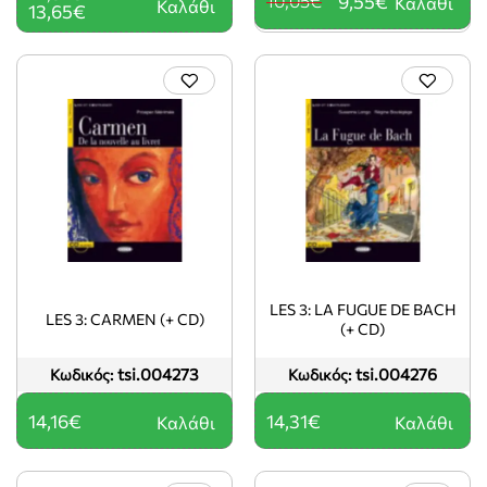
10,05€
9,55€
Καλάθι
Καλάθι
13,65€
LES 3: LA FUGUE DE BACH
LES 3: CARMEN (+ CD)
(+ CD)
tsi.004273
tsi.004276
Κωδικός:
Κωδικός:
14,16€
14,31€
Καλάθι
Καλάθι