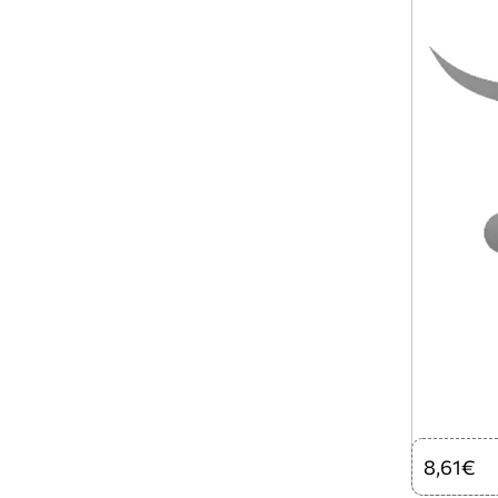
8,61€