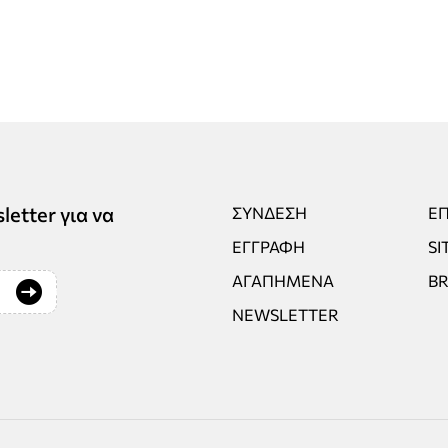
tter για να
ΣΎΝΔΕΣΗ
ΕΠ
ΕΓΓΡΑΦΉ
SI
ΑΓΑΠΗΜΈΝΑ
B
NEWSLETTER