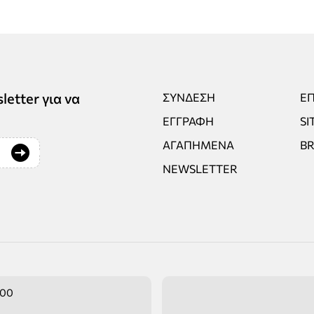
tter για να
ΣΎΝΔΕΣΗ
ΕΠ
ΕΓΓΡΑΦΉ
SI
ΑΓΑΠΗΜΈΝΑ
B
NEWSLETTER
:00