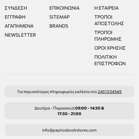
ΣΎΝΔΕΣΗ
ΕΠΙΚΟΙΝΩΝΊΑ
Η ΕΤΑΙΡΕΊΑ
ΕΓΓΡΑΦΉ
SITEMAP
ΤΡΌΠΟΙ
ΑΠΟΣΤΟΛΉΣ
ΑΓΑΠΗΜΈΝΑ
BRANDS
ΤΡΌΠΟΙ
NEWSLETTER
ΠΛΗΡΩΜΉΣ
ΌΡΟΙ ΧΡΉΣΗΣ
ΠΟΛΙΤΙΚΉ
ΕΠΙΣΤΡΟΦΏΝ
Για περισσότερες πληροφορίες καλέστε στο
24613 04549
Δευτέρα - Παρασκευή
09:00 - 14:30 &
17:30 - 21:00
info@papirosbookstores.com