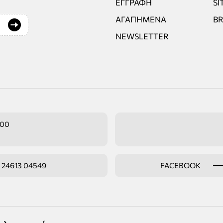
ΕΓΓΡΑΦΉ
SI
ΑΓΑΠΗΜΈΝΑ
B
NEWSLETTER
:00
ο
24613 04549
FACEBOOK