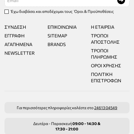
Έχω διαβάσει και αποδέχομαι τους
Όροι & Προϋποθέσεις
ΣΎΝΔΕΣΗ
ΕΠΙΚΟΙΝΩΝΊΑ
Η ΕΤΑΙΡΕΊΑ
ΕΓΓΡΑΦΉ
SITEMAP
ΤΡΌΠΟΙ
ΑΠΟΣΤΟΛΉΣ
ΑΓΑΠΗΜΈΝΑ
BRANDS
ΤΡΌΠΟΙ
NEWSLETTER
ΠΛΗΡΩΜΉΣ
ΌΡΟΙ ΧΡΉΣΗΣ
ΠΟΛΙΤΙΚΉ
ΕΠΙΣΤΡΟΦΏΝ
Για περισσότερες πληροφορίες καλέστε στο
24613 04549
Δευτέρα - Παρασκευή
09:00 - 14:30 &
17:30 - 21:00