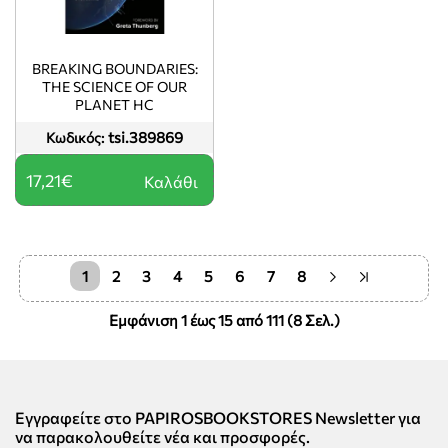
BREAKING BOUNDARIES:
THE SCIENCE OF OUR
PLANET HC
tsi.389869
Κωδικός:
17,21€
Καλάθι
1
2
3
4
5
6
7
8
Εμφάνιση 1 έως 15 από 111 (8 Σελ.)
Εγγραφείτε στο PAPIROSBOOKSTORES Newsletter για
να παρακολουθείτε νέα και προσφορές.