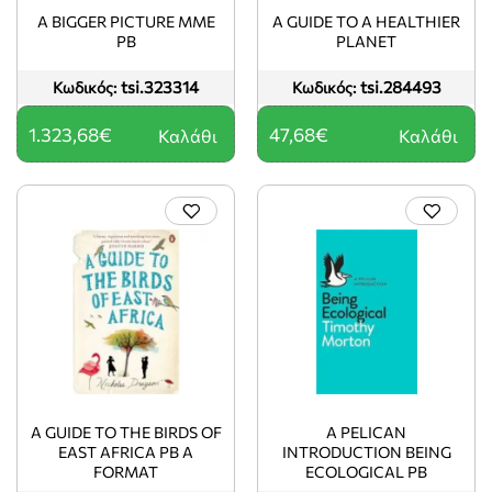
A BIGGER PICTURE MME
A GUIDE TO A HEALTHIER
PB
PLANET
tsi.323314
tsi.284493
Κωδικός:
Κωδικός:
1.323,68€
47,68€
Καλάθι
Καλάθι
A GUIDE TO THE BIRDS OF
A PELICAN
EAST AFRICA PB A
INTRODUCTION BEING
FORMAT
ECOLOGICAL PB