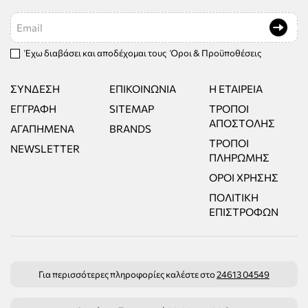
Email
Έχω διαβάσει και αποδέχομαι τους
Όροι & Προϋποθέσεις
ΣΎΝΔΕΣΗ
ΕΠΙΚΟΙΝΩΝΊΑ
Η ΕΤΑΙΡΕΊΑ
ΕΓΓΡΑΦΉ
SITEMAP
ΤΡΌΠΟΙ
ΑΠΟΣΤΟΛΉΣ
ΑΓΑΠΗΜΈΝΑ
BRANDS
ΤΡΌΠΟΙ
NEWSLETTER
ΠΛΗΡΩΜΉΣ
ΌΡΟΙ ΧΡΉΣΗΣ
ΠΟΛΙΤΙΚΉ
ΕΠΙΣΤΡΟΦΏΝ
Για περισσότερες πληροφορίες καλέστε στο
24613 04549