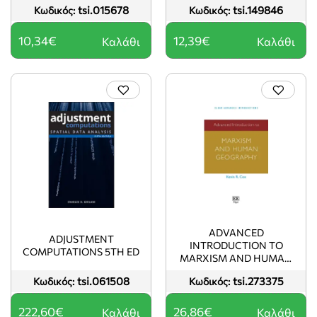
tsi.015678
tsi.149846
Κωδικός:
Κωδικός:
10,34€
12,39€
Καλάθι
Καλάθι
ADVANCED
ADJUSTMENT
INTRODUCTION TO
COMPUTATIONS 5TH ED
MARXISM AND HUMAN
GEOGRAPHY
tsi.061508
tsi.273375
Κωδικός:
Κωδικός:
222,60€
26,86€
Καλάθι
Καλάθι