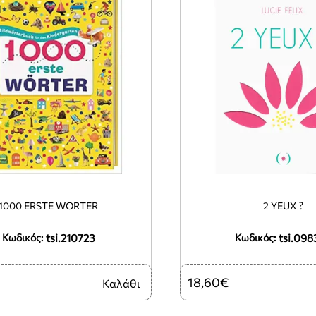
1000 ERSTE WORTER
2 YEUX ?
tsi.210723
tsi.098
Κωδικός:
Κωδικός:
18,60€
Καλάθι