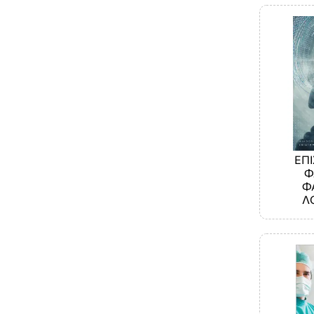
ΕΠ
Φ
Φ
Λ