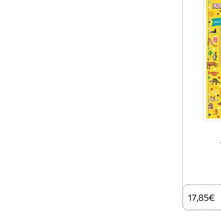
17,85€