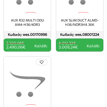
-25%
-25%
AUX R32 MULTI ODU
AUX SLIM DUCT ALMD-
AM4-H36/4DR3
H36/NDR3HA 36K
wes.00170996
wes.08001224
Κωδικός:
Κωδικός:
3.320,08€
4.012,32€
Καλάθι
Καλάθι
2.490,06€
3.009,24€