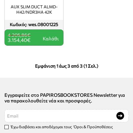
-25%
AUX SLIM DUCT ALMD-
H42/NDR3HA 42K
wes.08001225
Κωδικός:
4.205,86€
Καλάθι
3.154,40€
Εμφάνιση 1 έως 3 από 3 (1 Σελ.)
Εγγραφείτε στο PAPIROSBOOKSTORES Newsletter για
να παρακολουθείτε νέα και προσφορές.
Email
Έχω διαβάσει και αποδέχομαι τους
Όροι & Προϋποθέσεις