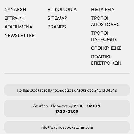
ΣΎΝΔΕΣΗ
ΕΠΙΚΟΙΝΩΝΊΑ
Η ΕΤΑΙΡΕΊΑ
ΕΓΓΡΑΦΉ
SITEMAP
ΤΡΌΠΟΙ
ΑΠΟΣΤΟΛΉΣ
ΑΓΑΠΗΜΈΝΑ
BRANDS
ΤΡΌΠΟΙ
NEWSLETTER
ΠΛΗΡΩΜΉΣ
ΌΡΟΙ ΧΡΉΣΗΣ
ΠΟΛΙΤΙΚΉ
ΕΠΙΣΤΡΟΦΏΝ
Για περισσότερες πληροφορίες καλέστε στο
24613 04549
Δευτέρα - Παρασκευή
09:00 - 14:30 &
17:30 - 21:00
info@papirosbookstores.com