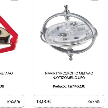
 ΜΕΓΆΛΟ
NAVIR ΓΥΡΟΣΚΌΠΙΟ ΜΕΓΆΛΟ
ΦΩΤΙΖΌΜΕΝΟ UFO
009
tsr.146230
Κωδικός:
18,00€
Καλάθι
Καλάθι