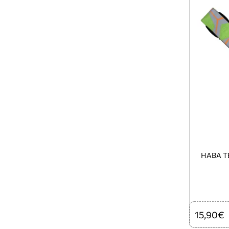
HABA T
15,90€