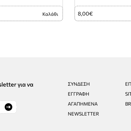
8,00€
Καλάθι
tter για να
ΣΎΝΔΕΣΗ
ΕΠ
ΕΓΓΡΑΦΉ
SI
ΑΓΑΠΗΜΈΝΑ
B
NEWSLETTER