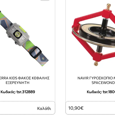
ERRA KIDS ΦΑΚΌΣ ΚΕΦΑΛΉΣ
NAVIR ΓΥΡΟΣΚΌΠΙΟ
ΕΞΕΡΕΥΝΗΤΉ
SPACEWOND
tsr.312889
tsr.18
Κωδικός:
Κωδικός:
10,90€
Καλάθι