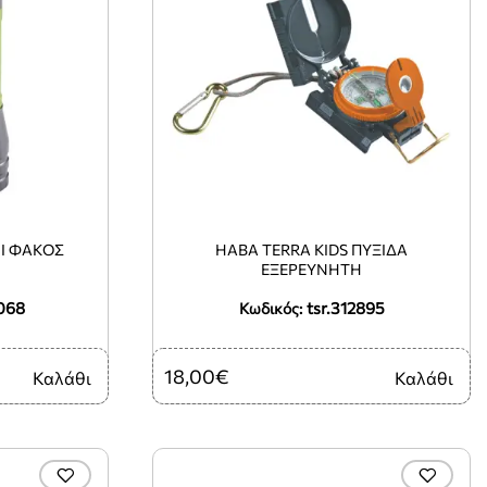
ΝΙ ΦΑΚΌΣ
HABA TERRA KIDS ΠΥΞΊΔΑ
ΕΞΕΡΕΥΝΗΤΉ
068
tsr.312895
Κωδικός:
18,00€
Καλάθι
Καλάθι