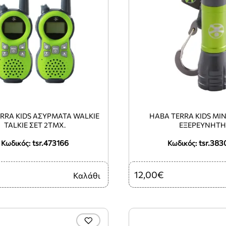
RRA KIDS ΑΣΎΡΜΑΤΑ WALKIE
HABA TERRA KIDS ΜΊ
TALKIE ΣΕΤ 2ΤΜΧ.
ΕΞΕΡΕΥΝΗΤΉ
tsr.473166
tsr.383
Κωδικός:
Κωδικός:
12,00€
Καλάθι