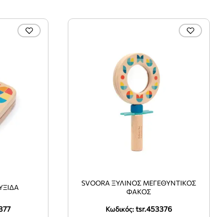
SVOORA ΞΎΛΙΝΟΣ ΜΕΓΕΘΥΝΤΙΚΌΣ
ΥΞΊΔΑ
ΦΑΚΌΣ
377
tsr.453376
Κωδικός: