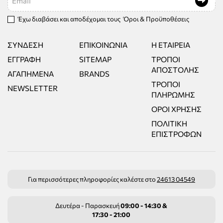
Έχω διαβάσει και αποδέχομαι τους
Όροι & Προϋποθέσεις
ΣΎΝΔΕΣΗ
ΕΠΙΚΟΙΝΩΝΊΑ
Η ΕΤΑΙΡΕΊΑ
ΕΓΓΡΑΦΉ
SITEMAP
ΤΡΌΠΟΙ
ΑΠΟΣΤΟΛΉΣ
ΑΓΑΠΗΜΈΝΑ
BRANDS
ΤΡΌΠΟΙ
NEWSLETTER
ΠΛΗΡΩΜΉΣ
ΌΡΟΙ ΧΡΉΣΗΣ
ΠΟΛΙΤΙΚΉ
ΕΠΙΣΤΡΟΦΏΝ
Για περισσότερες πληροφορίες καλέστε στο
24613 04549
Δευτέρα - Παρασκευή
09:00 - 14:30 &
17:30 - 21:00