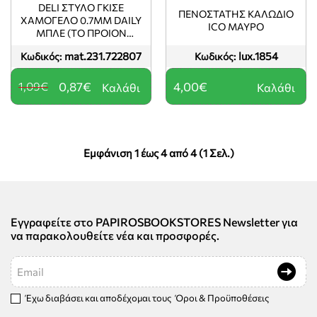
DELI ΣΤΥΛΟ ΓΚΙΣΕ
ΠΕΝΟΣΤΑΤΗΣ ΚΑΛΩΔΙΟ
ΧΑΜΟΓΕΛΟ 0.7MM DAILY
ICO ΜΑΥΡΟ
ΜΠΛΕ (ΤΟ ΠΡΟΙΌΝ
ΠΩΛΕΊΤΑΙ ΣΕ
mat.231.722807
lux.1854
Κωδικός:
Κωδικός:
ΜΕΜΟΝΩΜΈΝΑ ΤΕΜΆΧΙΑ
ΤΟΥ ΕΝΌΣ)
1,09€
0,87€
4,00€
Καλάθι
Καλάθι
Εμφάνιση 1 έως 4 από 4 (1 Σελ.)
Εγγραφείτε στο PAPIROSBOOKSTORES Newsletter για
να παρακολουθείτε νέα και προσφορές.
Email
Έχω διαβάσει και αποδέχομαι τους
Όροι & Προϋποθέσεις