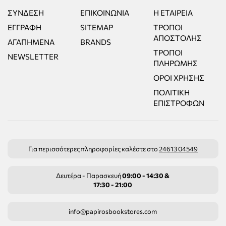
ΣΎΝΔΕΣΗ
ΕΠΙΚΟΙΝΩΝΊΑ
Η ΕΤΑΙΡΕΊΑ
ΕΓΓΡΑΦΉ
SITEMAP
ΤΡΌΠΟΙ
ΑΠΟΣΤΟΛΉΣ
ΑΓΑΠΗΜΈΝΑ
BRANDS
ΤΡΌΠΟΙ
NEWSLETTER
ΠΛΗΡΩΜΉΣ
ΌΡΟΙ ΧΡΉΣΗΣ
ΠΟΛΙΤΙΚΉ
ΕΠΙΣΤΡΟΦΏΝ
Για περισσότερες πληροφορίες καλέστε στο
24613 04549
Δευτέρα - Παρασκευή
09:00 - 14:30 &
17:30 - 21:00
info@papirosbookstores.com