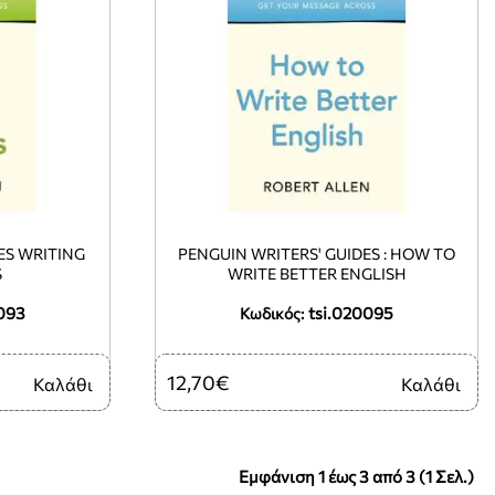
ES WRITING
PENGUIN WRITERS' GUIDES : HOW TO
S
WRITE BETTER ENGLISH
093
tsi.020095
Κωδικός:
12,70€
Καλάθι
Καλάθι
Εμφάνιση 1 έως 3 από 3 (1 Σελ.)