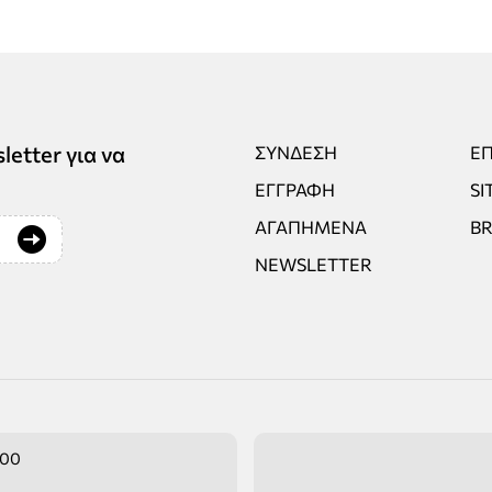
tter για να
ΣΎΝΔΕΣΗ
ΕΠ
ΕΓΓΡΑΦΉ
SI
ΑΓΑΠΗΜΈΝΑ
B
NEWSLETTER
:00