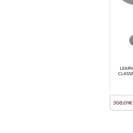
LEARN
CLASS
308,01€