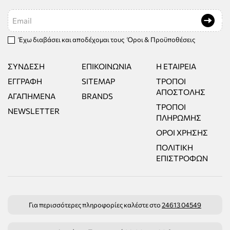
Email
Έχω διαβάσει και αποδέχομαι τους
Όροι & Προϋποθέσεις
ΣΎΝΔΕΣΗ
ΕΠΙΚΟΙΝΩΝΊΑ
Η ΕΤΑΙΡΕΊΑ
ΕΓΓΡΑΦΉ
SITEMAP
ΤΡΌΠΟΙ
ΑΠΟΣΤΟΛΉΣ
ΑΓΑΠΗΜΈΝΑ
BRANDS
ΤΡΌΠΟΙ
NEWSLETTER
ΠΛΗΡΩΜΉΣ
ΌΡΟΙ ΧΡΉΣΗΣ
ΠΟΛΙΤΙΚΉ
ΕΠΙΣΤΡΟΦΏΝ
Για περισσότερες πληροφορίες καλέστε στο
24613 04549