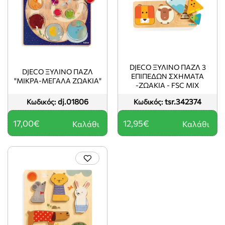
DJECO ΞΎΛΙΝΟ ΠΑΖΛ 3
DJECO ΞΥΛΙΝΟ ΠΑΖΛ
ΕΠΙΠΈΔΩΝ ΣΧΉΜΑΤΑ
"ΜΙΚΡΑ-ΜΕΓΑΛΑ ΖΩΑΚΙΑ"
-ΖΩΆΚΙΑ - FSC MIX
dj.01806
tsr.342374
Κωδικός:
Κωδικός:
17,00€
12,95€
Καλάθι
Καλάθι