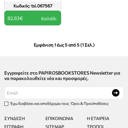
tsi.067567
Κωδικός:
82,63€
Καλάθι
Εμφάνιση 1 έως 5 από 5 (1 Σελ.)
Εγγραφείτε στο PAPIROSBOOKSTORES Newsletter για
να παρακολουθείτε νέα και προσφορές.
Email
Έχω διαβάσει και αποδέχομαι τους
Όροι & Προϋποθέσεις
ΣΎΝΔΕΣΗ
ΕΠΙΚΟΙΝΩΝΊΑ
Η ΕΤΑΙΡΕΊΑ
ΕΓΓΡΑΦΉ
SITEMAP
ΤΡΌΠΟΙ