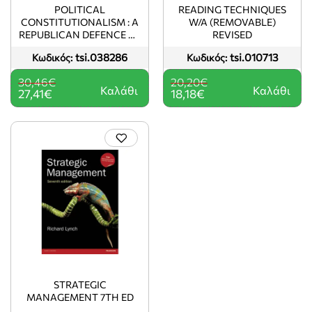
-10%
-10%
POLITICAL
READING TECHNIQUES
CONSTITUTIONALISM : A
W/A (REMOVABLE)
REPUBLICAN DEFENCE OF
REVISED
THE
tsi.038286
tsi.010713
Κωδικός:
Κωδικός:
CONSTITUTIONALITY OF
DEMOCRACY
30,46€
20,20€
Καλάθι
Καλάθι
27,41€
18,18€
STRATEGIC
MANAGEMENT 7TH ED