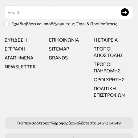
Email
Έχω διαβάσει και αποδέχομαι τους
Όροι & Προϋποθέσεις
ΣΎΝΔΕΣΗ
ΕΠΙΚΟΙΝΩΝΊΑ
Η ΕΤΑΙΡΕΊΑ
ΕΓΓΡΑΦΉ
SITEMAP
ΤΡΌΠΟΙ
ΑΠΟΣΤΟΛΉΣ
ΑΓΑΠΗΜΈΝΑ
BRANDS
ΤΡΌΠΟΙ
NEWSLETTER
ΠΛΗΡΩΜΉΣ
ΌΡΟΙ ΧΡΉΣΗΣ
ΠΟΛΙΤΙΚΉ
ΕΠΙΣΤΡΟΦΏΝ
Για περισσότερες πληροφορίες καλέστε στο
24613 04549