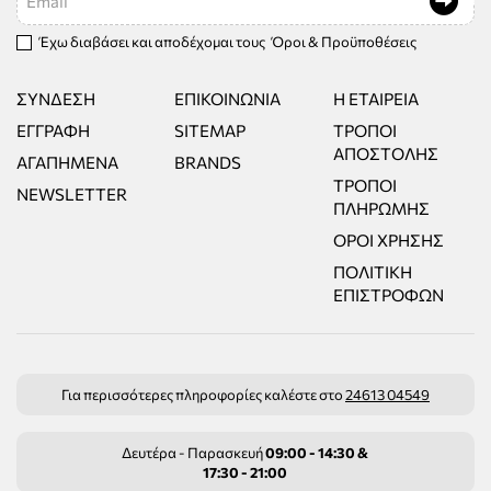
Έχω διαβάσει και αποδέχομαι τους
Όροι & Προϋποθέσεις
ΣΎΝΔΕΣΗ
ΕΠΙΚΟΙΝΩΝΊΑ
Η ΕΤΑΙΡΕΊΑ
ΕΓΓΡΑΦΉ
SITEMAP
ΤΡΌΠΟΙ
ΑΠΟΣΤΟΛΉΣ
ΑΓΑΠΗΜΈΝΑ
BRANDS
ΤΡΌΠΟΙ
NEWSLETTER
ΠΛΗΡΩΜΉΣ
ΌΡΟΙ ΧΡΉΣΗΣ
ΠΟΛΙΤΙΚΉ
ΕΠΙΣΤΡΟΦΏΝ
Για περισσότερες πληροφορίες καλέστε στο
24613 04549
Δευτέρα - Παρασκευή
09:00 - 14:30 &
17:30 - 21:00