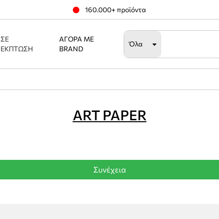
160.000+ προϊόντα
ΣΕ
ΑΓΟΡΆ ΜΕ
Όλα
ΈΚΠΤΩΣΗ
BRAND
ART PAPER
Συνέχεια