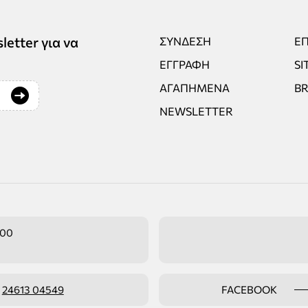
tter για να
ΣΎΝΔΕΣΗ
ΕΠ
ΕΓΓΡΑΦΉ
SI
ΑΓΑΠΗΜΈΝΑ
B
NEWSLETTER
:00
ο
24613 04549
FACEBOOK