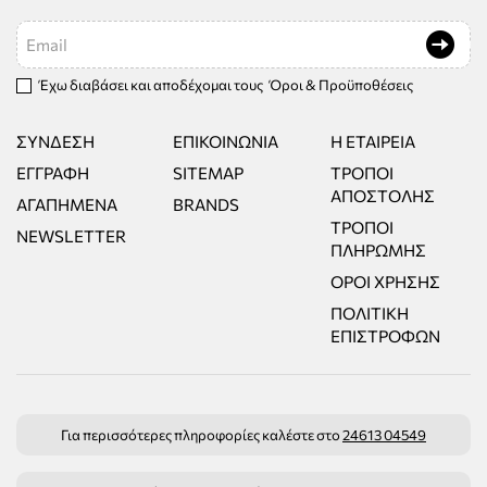
Email
Έχω διαβάσει και αποδέχομαι τους
Όροι & Προϋποθέσεις
ΣΎΝΔΕΣΗ
ΕΠΙΚΟΙΝΩΝΊΑ
Η ΕΤΑΙΡΕΊΑ
ΕΓΓΡΑΦΉ
SITEMAP
ΤΡΌΠΟΙ
ΑΠΟΣΤΟΛΉΣ
ΑΓΑΠΗΜΈΝΑ
BRANDS
ΤΡΌΠΟΙ
NEWSLETTER
ΠΛΗΡΩΜΉΣ
ΌΡΟΙ ΧΡΉΣΗΣ
ΠΟΛΙΤΙΚΉ
ΕΠΙΣΤΡΟΦΏΝ
Για περισσότερες πληροφορίες καλέστε στο
24613 04549