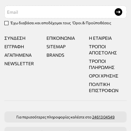
Email
Έχω διαβάσει και αποδέχομαι τους
Όροι & Προϋποθέσεις
ΣΎΝΔΕΣΗ
ΕΠΙΚΟΙΝΩΝΊΑ
Η ΕΤΑΙΡΕΊΑ
ΕΓΓΡΑΦΉ
SITEMAP
ΤΡΌΠΟΙ
ΑΠΟΣΤΟΛΉΣ
ΑΓΑΠΗΜΈΝΑ
BRANDS
ΤΡΌΠΟΙ
NEWSLETTER
ΠΛΗΡΩΜΉΣ
ΌΡΟΙ ΧΡΉΣΗΣ
ΠΟΛΙΤΙΚΉ
ΕΠΙΣΤΡΟΦΏΝ
Για περισσότερες πληροφορίες καλέστε στο
24613 04549